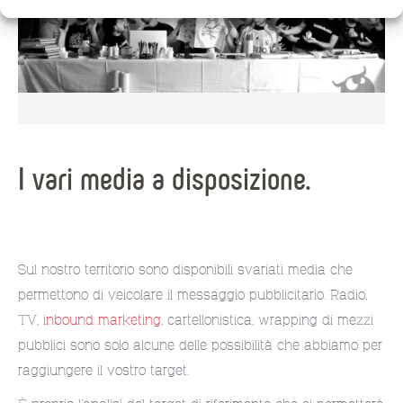
I vari media a disposizione.
Sul nostro territorio sono disponibili svariati media che
permettono di veicolare il messaggio pubblicitario. Radio,
TV,
inbound marketing
, cartellonistica, wrapping di mezzi
pubblici sono solo alcune delle possibilità che abbiamo per
raggiungere il vostro target.