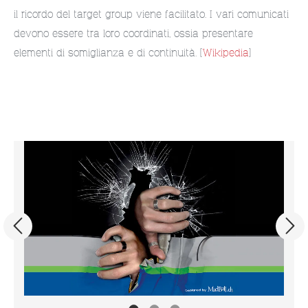
il ricordo del target group viene facilitato. I vari comunicati
devono essere tra loro coordinati, ossia presentare
elementi di somiglianza e di continuità. (
Wikipedia
)