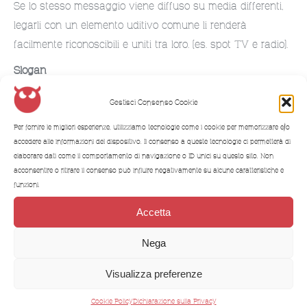
Se lo stesso messaggio viene diffuso su media differenti,
legarli con un elemento uditivo comune li renderà
facilmente riconoscibili e uniti tra loro. (es. spot TV e radio).
Slogan
Anche questo metodo è sicuramente efficace e favorisce
Gestisci Consenso Cookie
l’unione dei messaggi diffusi tramite media differenti.
Per fornire le migliori esperienze, utilizziamo tecnologie come i cookie per memorizzare e/o
Stile
accedere alle informazioni del dispositivo. Il consenso a queste tecnologie ci permetterà di
Definire lo stile comunicativo di una campagna
elaborare dati come il comportamento di navigazione o ID unici su questo sito. Non
acconsentire o ritirare il consenso può influire negativamente su alcune caratteristiche e
pubblicitaria è fondamentale per capire quale linguaggio e
funzioni.
quale tipologia di comunicazione adottare per la
promozione.
Accetta
Nega
Visualizza preferenze
Cookie Policy
Dichiarazione sulla Privacy