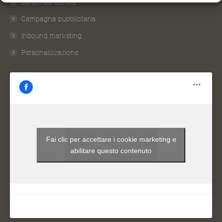
Corporate Identity
window
window
window
window
window
Campagna pubblicitaria
Inbound marketing
Personalizzazione
Fai clic per accettare i cookie marketing e
MadBall.ch Sagl
abilitare questo contenuto