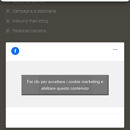
Corporate Identity
window
window
window
window
window
Campagna pubblicitaria
Inbound marketing
Personalizzazione
Fai clic per accettare i cookie marketing e
MadBall.ch Sagl
abilitare questo contenuto